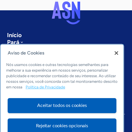
Início
Pará
Sobre a ASN
Aviso de Cookies
Últimas notícias
Entre em contato
Nós usamos cookies e outras tecnologias semelhantes para
Editorias
melhorar a sua experiência em nossos serviços, personalizar
publicidade e recomendar conteúdo de seu interesse. Ao utilizar
Economia & Política
nossos serviços, você concorda com tal monitoramento descrito
em nossa
Política de Privacidade
Inovação & Tecnologia
Cultura empreendedora
Dados
Aceitar todos os cookies
Arquivo
Rejeitar cookies opcionais