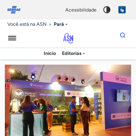
Fale
Acessibilidade
conosco
0
acessibilidade
9
Pará
Você está na ASN
Dados
para
busca
Agência
Início
Editorias
Palavra
Sebrae
chave
de
Notícias